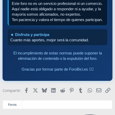
Este foro no es un servicio profesional ni un comercio.
Aquí nadie está obligado a responder ni a ayudar, y la
mayoría somos aficionados, no expertos.
Ten paciencia y valora el tiempo de quienes participan.
🔹 Disfruta y participa
Cuanto más aportes, mejor será la comunidad.
El incumplimiento de estas normas puede suponer la
eliminación de contenido o la expulsión del foro.
Gracias por formar parte de ForoBici.es 🚴‍♂️
Facebook
X
Bluesky
LinkedIn
Reddit
Pinterest
Tumblr
WhatsApp
Email
En
Compartir:
Foros