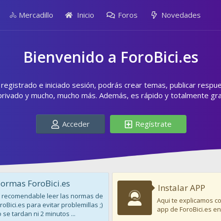
🚴 Mercadillo
Inicio
Foros
Novedades
Bienvenido a ForoBici.es
egistrado e iniciado sesión, podrás crear temas, publicar respu
privado y mucho, mucho más. Además, es rápido y totalmente grat
Acceder
Regístrate
ormas ForoBici.es
Instalar APP
 recomendable leer las normas de
Aqui te explicamos co
roBici.es para evitar problemillas ;)
app de ForoBici.es en
 se tardan ni 2 minutos ...