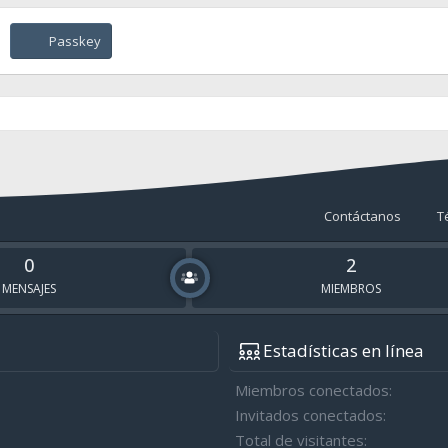
Passkey
Contáctanos
T
0
2
MENSAJES
MIEMBROS
Estadísticas en línea
Miembros conectados
Invitados conectados
Total de visitantes