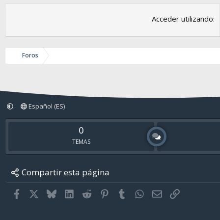
Acceder utilizando
Foros
Español (ES)
0
TEMAS
Compartir esta página
Facebook
X
Bluesky
LinkedIn
Reddit
Pinterest
Tumblr
WhatsApp
Email
Enlace