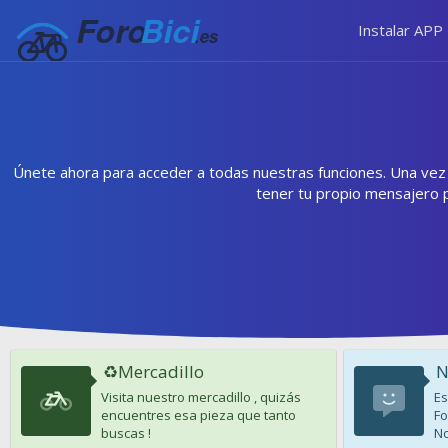
Instalar APP
Únete ahora para acceder a todas nuestras funciones. Una vez r
tener tu propio mensajero 
♻️Mercadillo
N
Visita nuestro mercadillo , quizás
Es
encuentres esa pieza que tanto
Fo
buscas !
No