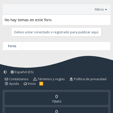
Filtros
No hay temas en este foro.
Debes estar conectado o registrado para publicar aquí.
Foros
Español (ES)
Contáctanos
Términos y reglas
Política de privacidad
Ayuda
Inicio
R
S
S
0
TEMAS
0