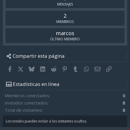
MENSAJES
2
MIEMBROS
marcos
ÚLTIMO MIEMBRO
Compartir esta página
Facebook
X
Bluesky
LinkedIn
Reddit
Pinterest
Tumblr
WhatsApp
Email
Enlace
Estadísticas en línea
Miembros conectados
0
Invitados conectados
8
Total de visitantes
8
Los totales pueden incluir a los visitantes ocultos.