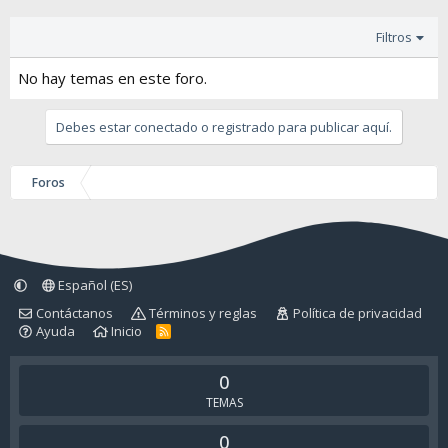
Filtros
No hay temas en este foro.
Debes estar conectado o registrado para publicar aquí.
Foros
Español (ES)
Contáctanos
Términos y reglas
Política de privacidad
Ayuda
Inicio
R
S
S
0
TEMAS
0