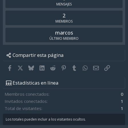
MENSAJES
2
MIEMBROS
marcos
ÚLTIMO MIEMBRO
Compartir esta página
Facebook
X
Bluesky
LinkedIn
Reddit
Pinterest
Tumblr
WhatsApp
Email
Enlace
Estadísticas en línea
Miembros conectados
0
Invitados conectados
1
Total de visitantes
1
Los totales pueden incluir a los visitantes ocultos.