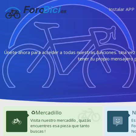
Instalar APP
Únete ahora para acceder a todas nuestras funciones. Una vez r
tener tu propio mensajero 
♻️Mercadillo
N
Visita nuestro mercadillo , quizás
Es
encuentres esa pieza que tanto
Fo
buscas !
No