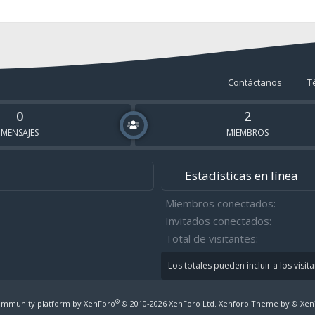
Contáctanos
T
0
2
MENSAJES
MIEMBROS
Estadísticas en línea
Miembros conectados
Invitados conectados
Total de visitantes
Los totales pueden incluir a los visit
®
mmunity platform by XenForo
© 2010-2026 XenForo Ltd.
Xenforo Theme by
© Xen