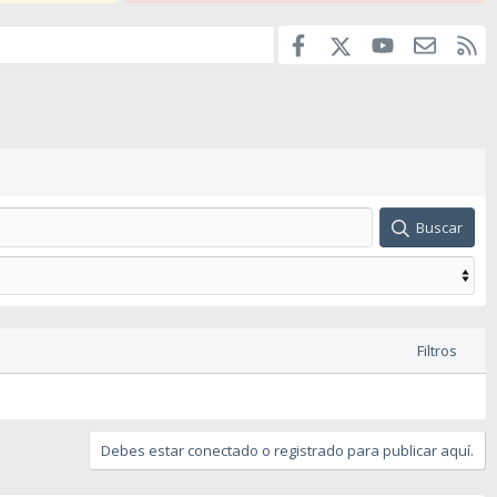
Facebook
youtube
Contáct
RS
X
Buscar
Filtros
Debes estar conectado o registrado para publicar aquí.