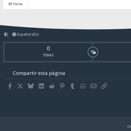
Foros
Español (ES)
0
TEMAS
Compartir esta página
Facebook
X
Bluesky
LinkedIn
Reddit
Pinterest
Tumblr
WhatsApp
Email
Enlace
Co