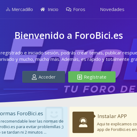
🚴 Mercadillo
Inicio
Foros
Novedades
Bienvenido a ForoBici.es
egistrado e iniciado sesión, podrás crear temas, publicar respu
privado y mucho, mucho más. Además, es rápido y totalmente grat
Acceder
Regístrate
ormas ForoBici.es
Instalar APP
 recomendable leer las normas de
Aqui te explicamos co
roBici.es para evitar problemillas ;)
app de ForoBici.es en
 se tardan ni 2 minutos ...