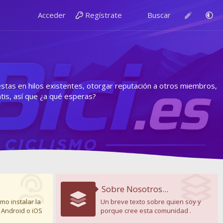
Acceder
Regístrate
Buscar
estas en hilos existentes, otorgar reputación a otros miembros,
is, así que ¿a qué esperas?
Sobre Nosotros...
mo instalar la
Un breve texto sobre quien soy y
 Android o iOS
porque cree esta comunidad .