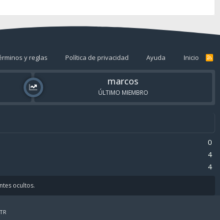
érminos y reglas
Política de privacidad
Ayuda
Inicio
R
S
S
marcos
ÚLTIMO MIEMBRO
0
4
4
antes ocultos.
TR