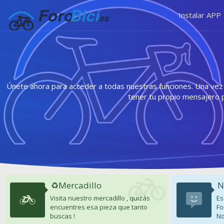
Instalar APP
Únete ahora para acceder a todas nuestras funciones. Una vez r
tener tu propio mensajero 
♻️Mercadillo
N
Visita nuestro mercadillo , quizás
Es
encuentres esa pieza que tanto
Fo
buscas !
No