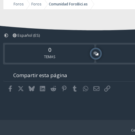
Foros
Foros
Comunidad ForoBici.es
Español (ES)
0
TEMAS
Compartir esta página
Facebook
X
Bluesky
LinkedIn
Reddit
Pinterest
Tumblr
WhatsApp
Email
Enlace
Co