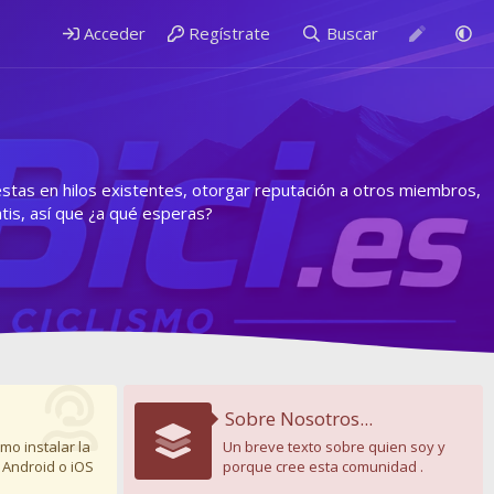
Acceder
Regístrate
Buscar
estas en hilos existentes, otorgar reputación a otros miembros,
is, así que ¿a qué esperas?
Sobre Nosotros...
mo instalar la
Un breve texto sobre quien soy y
 Android o iOS
porque cree esta comunidad .