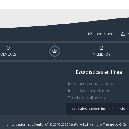
Contáctanos
T
0
2
MENSAJES
MIEMBROS
Estadísticas en línea
Miembros conectados
Invitados conectados
Total de visitantes
Los totales pueden incluir a los visit
®
mmunity platform by XenForo
© 2010-2026 XenForo Ltd.
Xenforo Theme by
© Xen