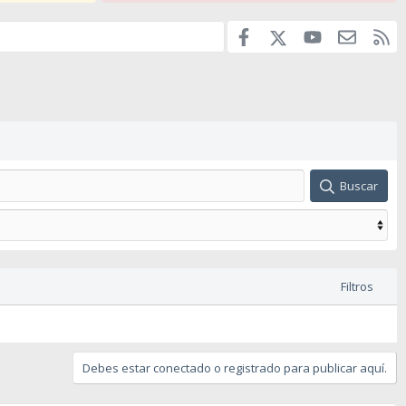
Facebook
youtube
Contáct
RS
X
Buscar
Filtros
Debes estar conectado o registrado para publicar aquí.