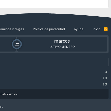
érminos y reglas
Política de privacidad
Ayuda
Inicio
R
S
S
marcos
ÚLTIMO MIEMBRO
0
10
10
antes ocultos.
TR