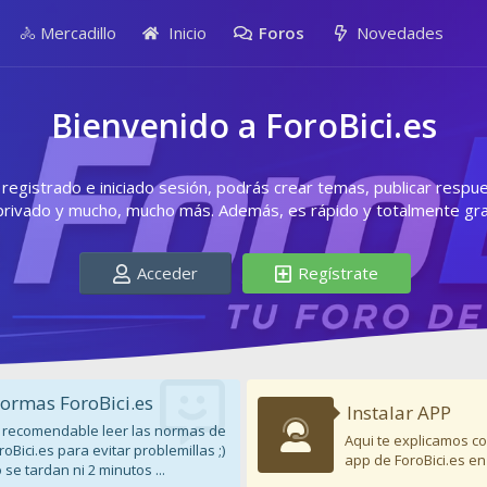
🚴 Mercadillo
Inicio
Foros
Novedades
Bienvenido a ForoBici.es
egistrado e iniciado sesión, podrás crear temas, publicar respu
privado y mucho, mucho más. Además, es rápido y totalmente grat
Acceder
Regístrate
ormas ForoBici.es
Instalar APP
 recomendable leer las normas de
Aqui te explicamos co
roBici.es para evitar problemillas ;)
app de ForoBici.es en
 se tardan ni 2 minutos ...