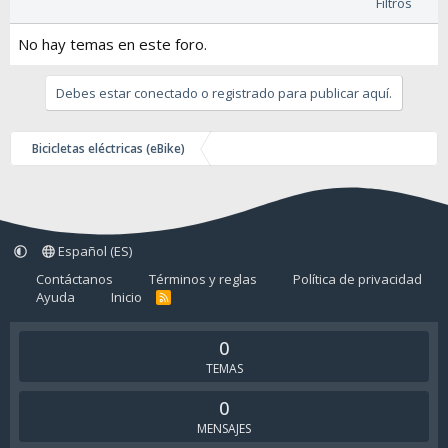
Filtros
No hay temas en este foro.
Debes estar conectado o registrado para publicar aquí.
Bicicletas eléctricas (eBike)
Español (ES)
Contáctanos
Términos y reglas
Política de privacidad
Ayuda
Inicio
R
S
S
0
TEMAS
0
MENSAJES