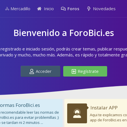
🚴 Mercadillo
Inicio
Foros
Novedades
Bienvenido a ForoBici.es
egistrado e iniciado sesión, podrás crear temas, publicar respu
privado y mucho, mucho más. Además, es rápido y totalmente grat
Acceder
Regístrate
ormas ForoBici.es
Instalar APP
 recomendable leer las normas de
Aqui te explicamos co
roBici.es para evitar problemillas ;)
app de ForoBici.es en
 se tardan ni 2 minutos ...