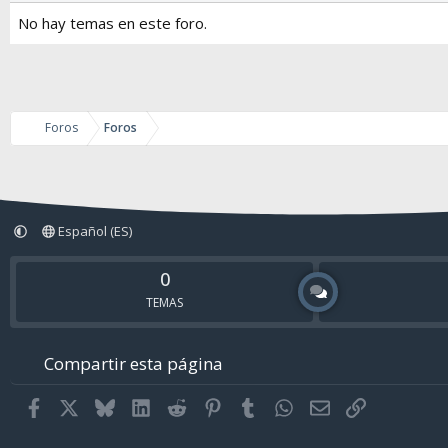
No hay temas en este foro.
Foros
Foros
Español (ES)
0
TEMAS
Compartir esta página
Facebook
X
Bluesky
LinkedIn
Reddit
Pinterest
Tumblr
WhatsApp
Email
Enlace