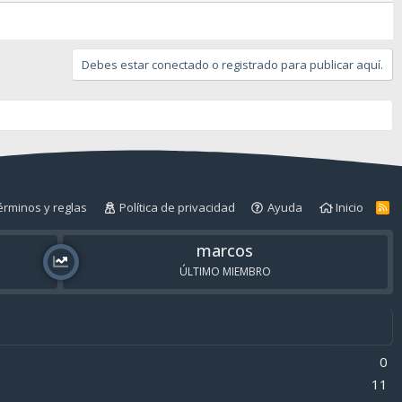
Debes estar conectado o registrado para publicar aquí.
érminos y reglas
Política de privacidad
Ayuda
Inicio
R
S
S
marcos
ÚLTIMO MIEMBRO
0
11