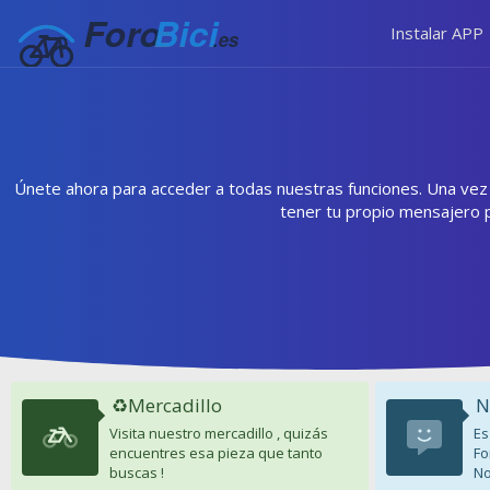
Instalar APP
Únete ahora para acceder a todas nuestras funciones. Una vez r
tener tu propio mensajero 
♻️Mercadillo
N
Visita nuestro mercadillo , quizás
Es
encuentres esa pieza que tanto
Fo
buscas !
No