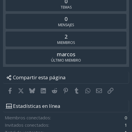
0
TEMAS
0
MENSAJES
2
MIEMBROS
marcos
ÚLTIMO MIEMBRO
Compartir esta página
Facebook
X
Bluesky
LinkedIn
Reddit
Pinterest
Tumblr
WhatsApp
Email
Enlace
Estadísticas en línea
Miembros conectados
0
Invitados conectados
1